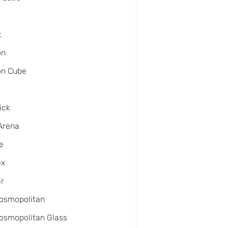
x
on
on Cube
ick
Arena
e
ex
ir
osmopolitan
osmopolitan Glass