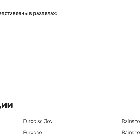
редставлены в разделах:
ции
Eurodisc Joy
Rainsho
Euroeco
Rainsho