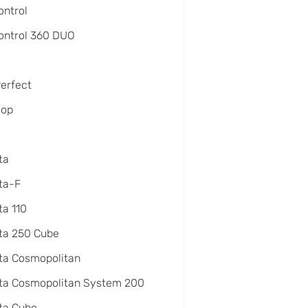
ntrol
ontrol 360 DUO
Perfect
oop
ta
ta-F
a 110
ta 250 Cube
ta Cosmopolitan
ta Cosmopolitan System 200
ta Cube