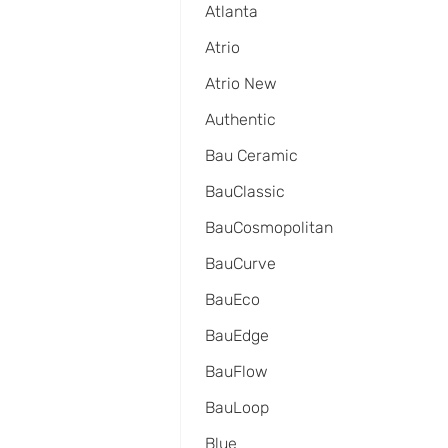
Atlanta
Atrio
Atrio New
Authentic
Bau Ceramic
BauClassic
BauCosmopolitan
BauCurve
BauEco
BauEdge
BauFlow
BauLoop
Blue