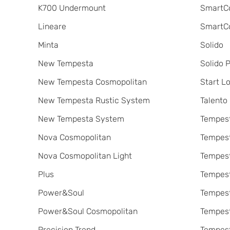
K700 Undermount
SmartCo
Lineare
SmartC
Minta
Solido
New Tempesta
Solido 
New Tempesta Cosmopolitan
Start L
New Tempesta Rustic System
Talento
New Tempesta System
Tempes
Nova Cosmopolitan
Tempes
Nova Cosmopolitan Light
Tempest
Plus
Tempes
Power&Soul
Tempes
Power&Soul Cosmopolitan
Tempes
Precision Trend
Tempes