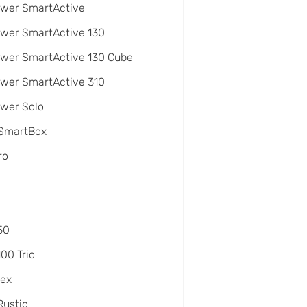
ower SmartActive
wer SmartActive 130
wer SmartActive 130 Cube
wer SmartActive 310
wer Solo
 SmartBox
ro
L
50
100 Trio
lex
Rustic