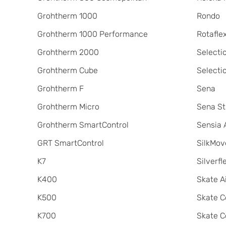
Grohtherm 1000
Rondo
Grohtherm 1000 Performance
Rotafle
Grohtherm 2000
Selecti
Grohtherm Cube
Selecti
Grohtherm F
Sena
Grohtherm Micro
Sena St
Grohtherm SmartControl
Sensia 
GRT SmartControl
SilkMov
K7
Silverfl
K400
Skate A
K500
Skate C
K700
Skate C