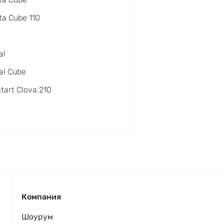
a Cube 110
al
al Cube
Start Clova 210
Компания
Шоурум