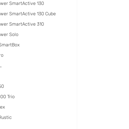
wer SmartActive 130
wer SmartActive 130 Cube
wer SmartActive 310
wer Solo
 SmartBox
ro
L
50
100 Trio
lex
Rustic