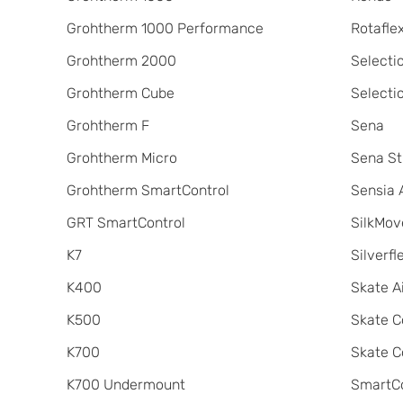
Grohtherm 1000 Performance
Rotafle
Grohtherm 2000
Selecti
Grohtherm Cube
Selecti
Grohtherm F
Sena
Grohtherm Micro
Sena St
Grohtherm SmartControl
Sensia 
GRT SmartControl
SilkMov
K7
Silverfl
K400
Skate A
K500
Skate C
K700
Skate C
K700 Undermount
SmartCo