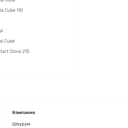
a Cube 110
al
al Cube
Start Clova 210
Компания
Шоурум