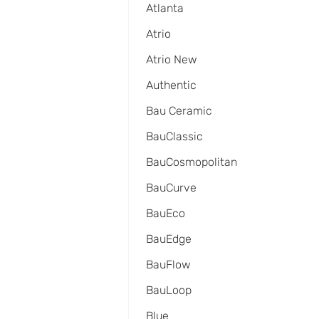
Atlanta
Atrio
Atrio New
Authentic
Bau Ceramic
BauClassic
BauCosmopolitan
BauCurve
BauEco
BauEdge
BauFlow
BauLoop
Blue