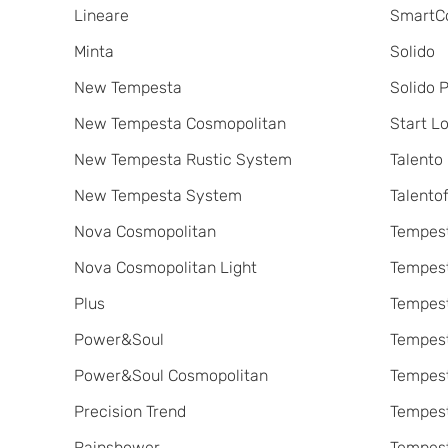
Lineare
SmartC
Minta
Solido
New Tempesta
Solido 
New Tempesta Cosmopolitan
Start L
New Tempesta Rustic System
Talento
New Tempesta System
Talentofi
Nova Cosmopolitan
Tempes
Nova Cosmopolitan Light
Tempes
Plus
Tempest
Power&Soul
Tempes
Power&Soul Cosmopolitan
Tempes
Precision Trend
Tempes
Rainshower
Tempes