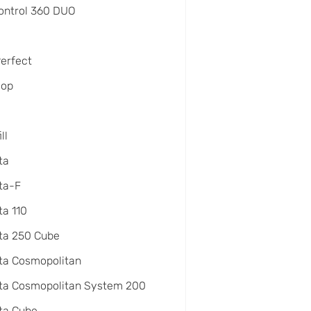
ontrol 360 DUO
Perfect
oop
ll
ta
ta-F
a 110
ta 250 Cube
ta Cosmopolitan
ta Cosmopolitan System 200
ta Cube