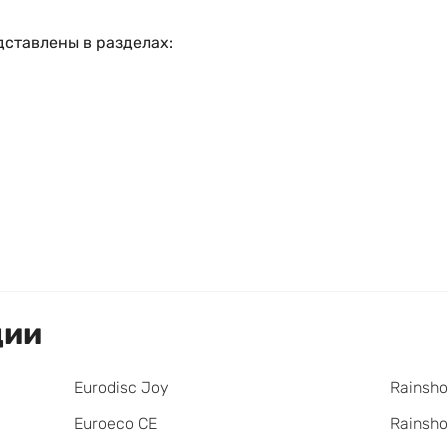
дставлены в разделах:
ции
Eurodisc Joy
Rainsho
Euroeco CE
Rainsh