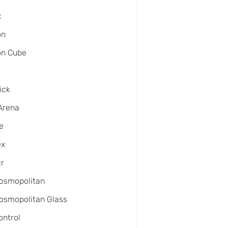
x
on
on Cube
ick
Arena
e
ex
ir
osmopolitan
osmopolitan Glass
ntrol