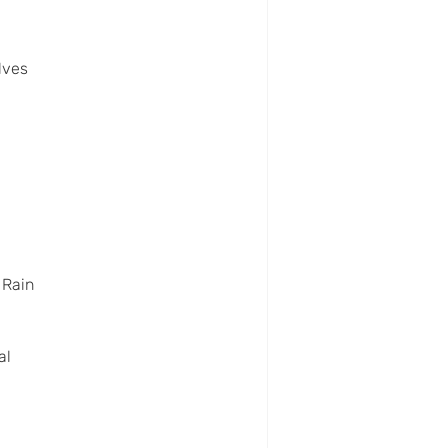
lves
 Rain
al