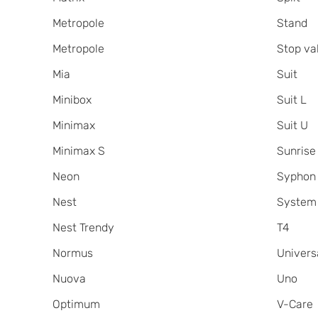
Metropole
Stand
Metropole
Stop va
Mia
Suit
Minibox
Suit L
Minimax
Suit U
Minimax S
Sunrise
Neon
Syphon
Nest
System
Nest Trendy
T4
Normus
Univers
Nuova
Uno
Optimum
V-Care