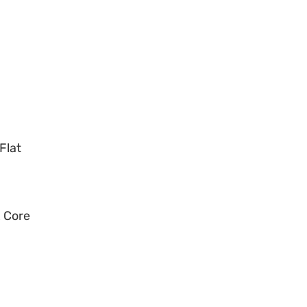
e
Flat
x Core