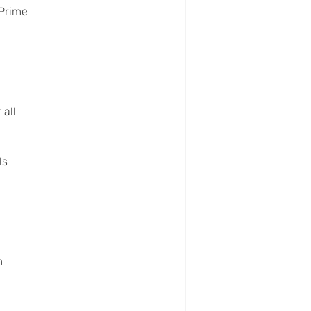
Prime
 all
ls
m