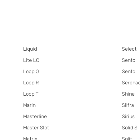
Liquid
Select
Lite LC
Sento
Loop O
Sento
Loop R
Serena
Loop T
Shine
Marin
Silfra
Masterline
Sirius
Master Slot
Solid S
Matrix
Split