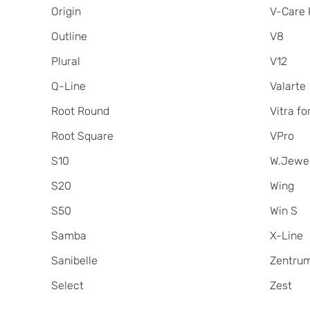
Origin
V-Care 
Outline
V8
Plural
V12
Q-Line
Valarte
Root Round
Vitra for
Root Square
VPro
S10
W.Jewe
S20
Wing
S50
Win S
Samba
X-Line
Sanibelle
Zentru
Select
Zest