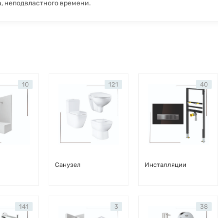
, неподвластного времени.
10
121
40
Санузел
Инсталляции
141
3
38