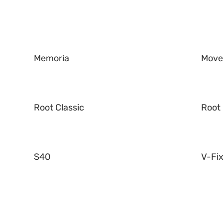
Memoria
Mov
Root Classic
Root 
S40
V-Fi