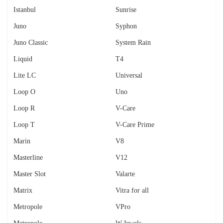
Istanbul
Sunrise
Juno
Syphon
Juno Classic
System Rain
Liquid
T4
Lite LC
Universal
Loop O
Uno
Loop R
V-Care
Loop T
V-Care Prime
Marin
V8
Masterline
V12
Master Slot
Valarte
Matrix
Vitra for all
Metropole
VPro