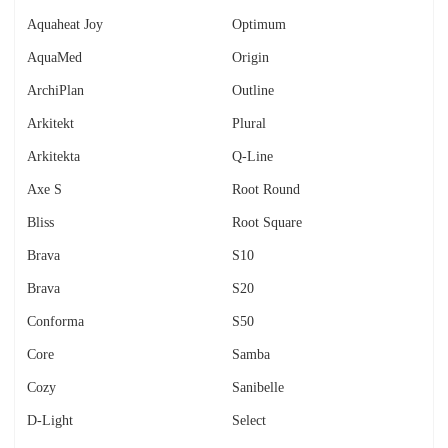
Aquaheat Joy
Optimum
AquaMed
Origin
ArchiPlan
Outline
Arkitekt
Plural
Arkitekta
Q-Line
Axe S
Root Round
Bliss
Root Square
Brava
S10
Brava
S20
Conforma
S50
Core
Samba
Cozy
Sanibelle
D-Light
Select