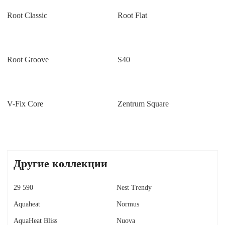
Root Classic
Root Flat
Root Groove
S40
V-Fix Core
Zentrum Square
Другие коллекции
29 590
Nest Trendy
Aquaheat
Normus
AquaHeat Bliss
Nuova