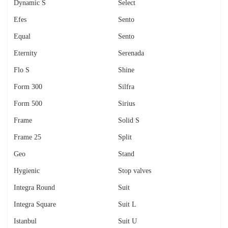
Dynamic S
Select
Efes
Sento
Equal
Sento
Eternity
Serenada
Flo S
Shine
Form 300
Silfra
Form 500
Sirius
Frame
Solid S
Frame 25
Split
Geo
Stand
Hygienic
Stop valves
Integra Round
Suit
Integra Square
Suit L
Istanbul
Suit U