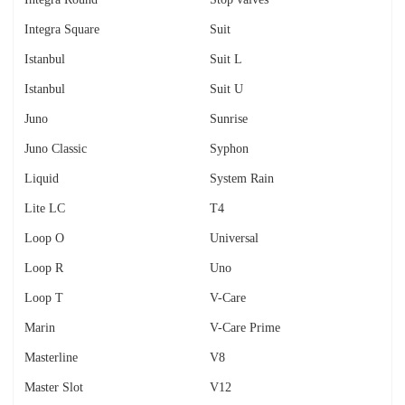
Integra Square
Suit
Istanbul
Suit L
Istanbul
Suit U
Juno
Sunrise
Juno Classic
Syphon
Liquid
System Rain
Lite LC
T4
Loop O
Universal
Loop R
Uno
Loop T
V-Care
Marin
V-Care Prime
Masterline
V8
Master Slot
V12