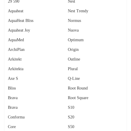
29 590
Nest
Aquaheat
Nest Trendy
AquaHeat Bliss
Normus
Aquaheat Joy
Nuova
AquaMed
Optimum
ArchiPlan
Origin
Arkitekt
Outline
Arkitekta
Plural
Axe S
Q-Line
Bliss
Root Round
Brava
Root Square
Brava
S10
Conforma
S20
Core
S50