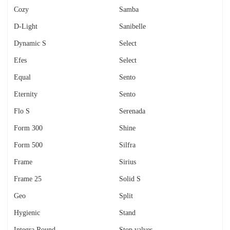
Cozy
Samba
D-Light
Sanibelle
Dynamic S
Select
Efes
Select
Equal
Sento
Eternity
Sento
Flo S
Serenada
Form 300
Shine
Form 500
Silfra
Frame
Sirius
Frame 25
Solid S
Geo
Split
Hygienic
Stand
Integra Round
Stop valves