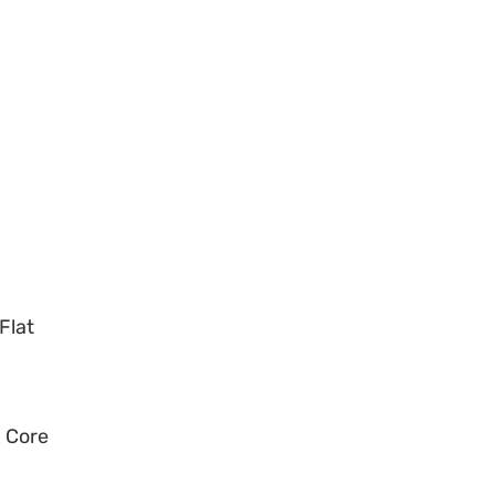
e
Flat
x Core