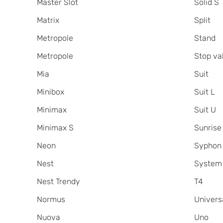
Master Slot
Solid S
Matrix
Split
Metropole
Stand
Metropole
Stop va
Mia
Suit
Minibox
Suit L
Minimax
Suit U
Minimax S
Sunrise
Neon
Syphon
Nest
System
Nest Trendy
T4
Normus
Univers
Nuova
Uno