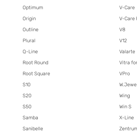
Optimum
V-Care
Origin
V-Care 
Outline
V8
Plural
V12
Q-Line
Valarte
Root Round
Vitra for
Root Square
VPro
S10
W.Jewe
S20
Wing
S50
Win S
Samba
X-Line
Sanibelle
Zentru