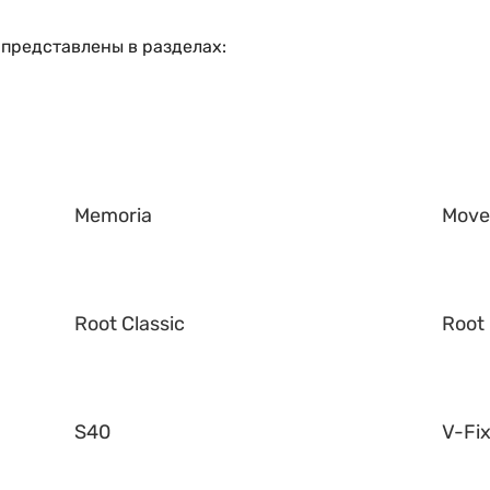
 представлены в разделах:
Memoria
Mov
Root Classic
Root 
S40
V-Fi