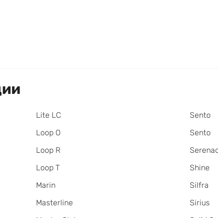
ции
Lite LC
Sento
Loop O
Sento
Loop R
Serena
Loop T
Shine
Marin
Silfra
Masterline
Sirius