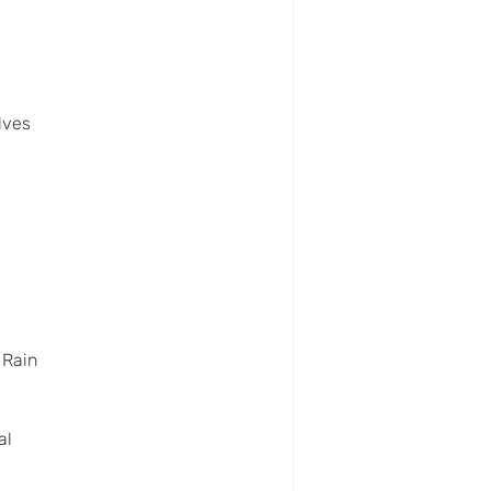
lves
 Rain
al