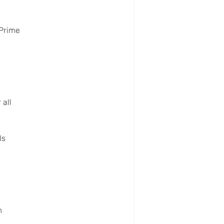
Prime
 all
ls
m