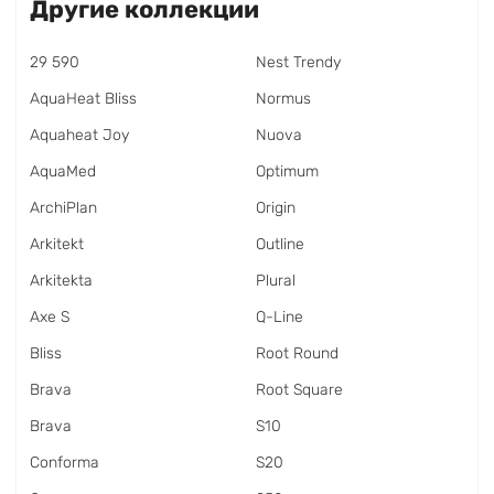
Другие коллекции
29 590
Nest Trendy
AquaHeat Bliss
Normus
Aquaheat Joy
Nuova
AquaMed
Optimum
ArchiPlan
Origin
Arkitekt
Outline
Arkitekta
Plural
Axe S
Q-Line
Bliss
Root Round
Brava
Root Square
Brava
S10
Conforma
S20