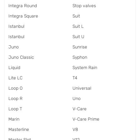
Integra Round
Stop valves
Integra Square
Suit
Istanbul
Suit L
Istanbul
Suit U
Juno
Sunrise
Juno Classic
Syphon
Liquid
System Rain
Lite LC
T4
Loop O
Universal
Loop R
Uno
Loop T
V-Care
Marin
V-Care Prime
Masterline
V8
Master Slot
V12