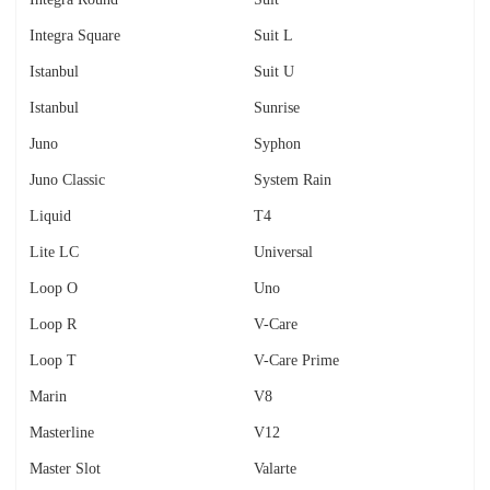
Integra Square
Suit L
Istanbul
Suit U
Istanbul
Sunrise
Juno
Syphon
Juno Classic
System Rain
Liquid
T4
Lite LC
Universal
Loop O
Uno
Loop R
V-Care
Loop T
V-Care Prime
Marin
V8
Masterline
V12
Master Slot
Valarte