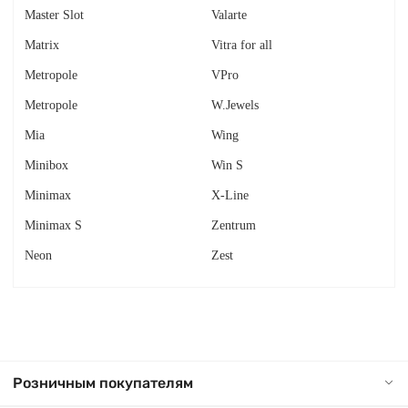
Master Slot
Valarte
Matrix
Vitra for all
Metropole
VPro
Metropole
W.Jewels
Mia
Wing
Minibox
Win S
Minimax
X-Line
Minimax S
Zentrum
Neon
Zest
Розничным покупателям