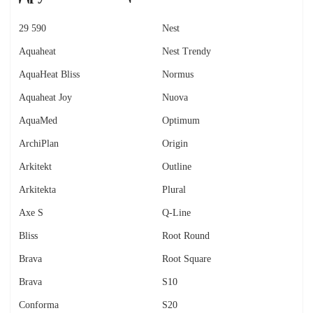
29 590
Nest
Aquaheat
Nest Trendy
AquaHeat Bliss
Normus
Aquaheat Joy
Nuova
AquaMed
Optimum
ArchiPlan
Origin
Arkitekt
Outline
Arkitekta
Plural
Axe S
Q-Line
Bliss
Root Round
Brava
Root Square
Brava
S10
Conforma
S20