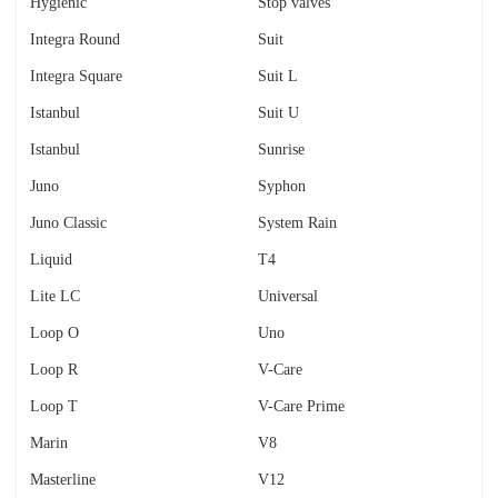
Hygienic
Stop valves
Integra Round
Suit
Integra Square
Suit L
Istanbul
Suit U
Istanbul
Sunrise
Juno
Syphon
Juno Classic
System Rain
Liquid
T4
Lite LC
Universal
Loop O
Uno
Loop R
V-Care
Loop T
V-Care Prime
Marin
V8
Masterline
V12