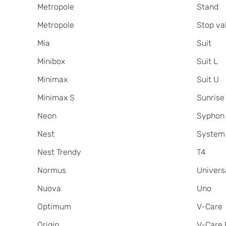
Metropole
Stand
Metropole
Stop va
Mia
Suit
Minibox
Suit L
Minimax
Suit U
Minimax S
Sunrise
Neon
Syphon
Nest
System
Nest Trendy
T4
Normus
Univers
Nuova
Uno
Optimum
V-Care
Origin
V-Care 