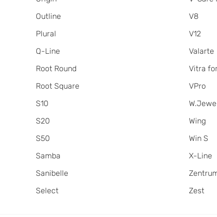
Outline
V8
Plural
V12
Q-Line
Valarte
Root Round
Vitra for
Root Square
VPro
S10
W.Jewe
S20
Wing
S50
Win S
Samba
X-Line
Sanibelle
Zentru
Select
Zest