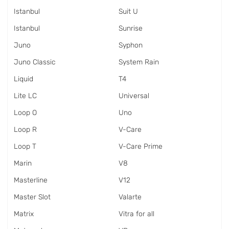
Istanbul
Suit U
Istanbul
Sunrise
Juno
Syphon
Juno Classic
System Rain
Liquid
T4
Lite LC
Universal
Loop O
Uno
Loop R
V-Care
Loop T
V-Care Prime
Marin
V8
Masterline
V12
Master Slot
Valarte
Matrix
Vitra for all