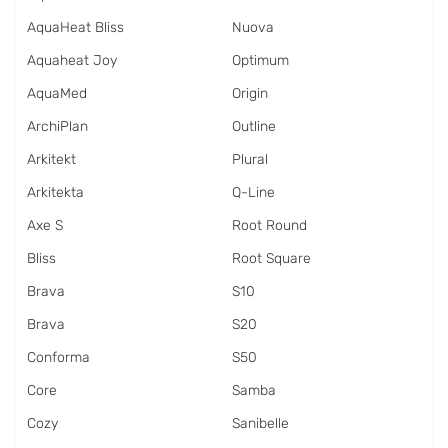
AquaHeat Bliss
Nuova
Aquaheat Joy
Optimum
AquaMed
Origin
ArchiPlan
Outline
Arkitekt
Plural
Arkitekta
Q-Line
Axe S
Root Round
Bliss
Root Square
Brava
S10
Brava
S20
Conforma
S50
Core
Samba
Cozy
Sanibelle