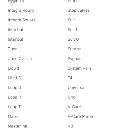
Hygienic
Stand
Integra Round
Stop valves
Integra Square
Suit
Istanbul
Suit L
Istanbul
Suit U
Juno
Sunrise
Juno Classic
Syphon
Liquid
System Rain
Lite LC
T4
Loop O
Universal
Loop R
Uno
Loop T
V-Care
Marin
V-Care Prime
Masterline
V8