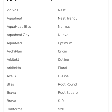
29 590
Nest
Aquaheat
Nest Trendy
AquaHeat Bliss
Normus
Aquaheat Joy
Nuova
AquaMed
Optimum
ArchiPlan
Origin
Arkitekt
Outline
Arkitekta
Plural
Axe S
Q-Line
Bliss
Root Round
Brava
Root Square
Brava
S10
Conforma
S20