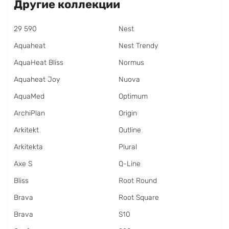
Другие коллекции
29 590
Nest
Aquaheat
Nest Trendy
AquaHeat Bliss
Normus
Aquaheat Joy
Nuova
AquaMed
Optimum
ArchiPlan
Origin
Arkitekt
Outline
Arkitekta
Plural
Axe S
Q-Line
Bliss
Root Round
Brava
Root Square
Brava
S10