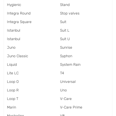
Hygienic
Stand
Integra Round
Stop valves
Integra Square
Suit
Istanbul
Suit L
Istanbul
Suit U
Juno
Sunrise
Juno Classic
Syphon
Liquid
System Rain
Lite LC
T4
Loop O
Universal
Loop R
Uno
Loop T
V-Care
Marin
V-Care Prime
Masterline
V8