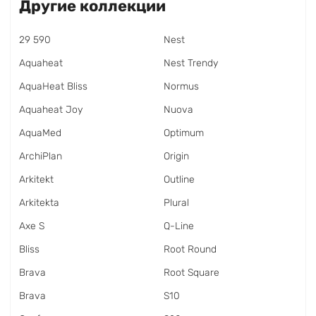
Другие коллекции
29 590
Nest
Aquaheat
Nest Trendy
AquaHeat Bliss
Normus
Aquaheat Joy
Nuova
AquaMed
Optimum
ArchiPlan
Origin
Arkitekt
Outline
Arkitekta
Plural
Axe S
Q-Line
Bliss
Root Round
Brava
Root Square
Brava
S10