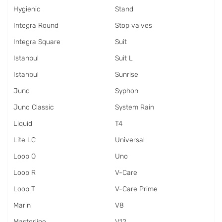
Hygienic
Stand
Integra Round
Stop valves
Integra Square
Suit
Istanbul
Suit L
Istanbul
Sunrise
Juno
Syphon
Juno Classic
System Rain
Liquid
T4
Lite LC
Universal
Loop O
Uno
Loop R
V-Care
Loop T
V-Care Prime
Marin
V8
Masterline
V12