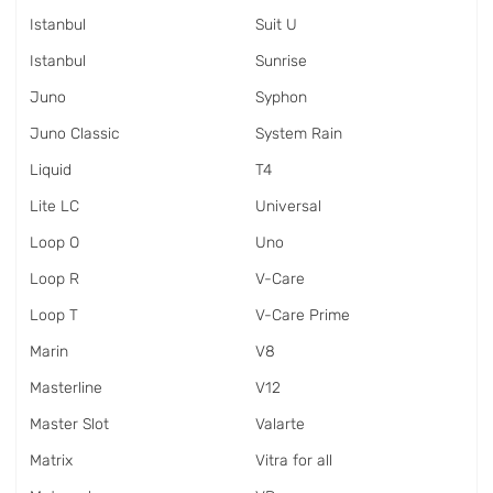
Istanbul
Suit U
Istanbul
Sunrise
Juno
Syphon
Juno Classic
System Rain
Liquid
T4
Lite LC
Universal
Loop O
Uno
Loop R
V-Care
Loop T
V-Care Prime
Marin
V8
Masterline
V12
Master Slot
Valarte
Matrix
Vitra for all