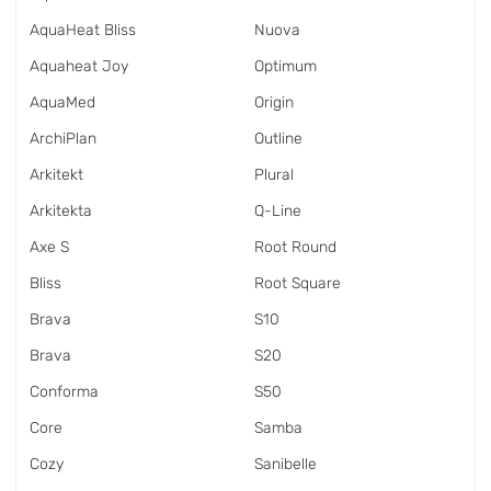
AquaHeat Bliss
Nuova
Aquaheat Joy
Optimum
AquaMed
Origin
ArchiPlan
Outline
Arkitekt
Plural
Arkitekta
Q-Line
Axe S
Root Round
Bliss
Root Square
Brava
S10
Brava
S20
Conforma
S50
Core
Samba
Cozy
Sanibelle