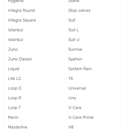
Hygienic
Stand
Integra Round
Stop valves
Integra Square
Suit
Istanbul
Suit L
Istanbul
Suit U
Juno
Sunrise
Juno Classic
Syphon
Liquid
System Rain
Lite LC
T4
Loop O
Universal
Loop R
Uno
Loop T
V-Care
Marin
V-Care Prime
Masterline
V8