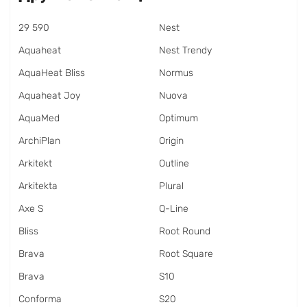
29 590
Nest
Aquaheat
Nest Trendy
AquaHeat Bliss
Normus
Aquaheat Joy
Nuova
AquaMed
Optimum
ArchiPlan
Origin
Arkitekt
Outline
Arkitekta
Plural
Axe S
Q-Line
Bliss
Root Round
Brava
Root Square
Brava
S10
Conforma
S20