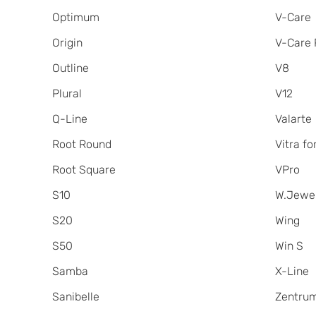
Optimum
V-Care
Origin
V-Care 
Outline
V8
Plural
V12
Q-Line
Valarte
Root Round
Vitra for
Root Square
VPro
S10
W.Jewe
S20
Wing
S50
Win S
Samba
X-Line
Sanibelle
Zentru