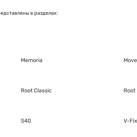
редставлены в разделах:
Memoria
Mov
Root Classic
Root 
S40
V-Fi