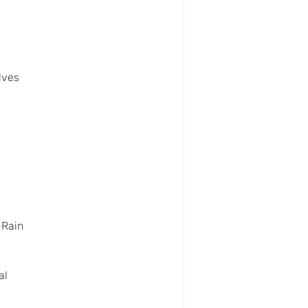
lves
 Rain
al