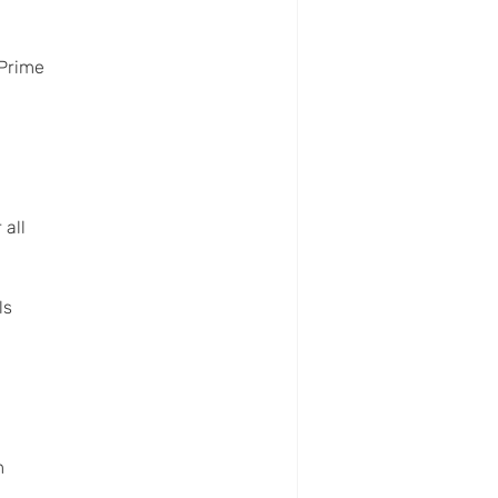
Prime
 all
ls
m