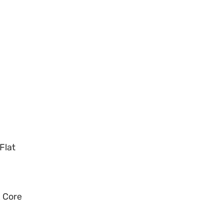
e
Flat
x Core