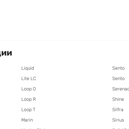
ции
Liquid
Sento
Lite LC
Sento
Loop O
Serena
Loop R
Shine
Loop T
Silfra
Marin
Sirius