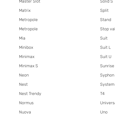
Master Slot
Solid S
Matrix
Split
Metropole
Stand
Metropole
Stop va
Mia
Suit
Minibox
Suit L
Minimax
Suit U
Minimax S
Sunrise
Neon
Syphon
Nest
System
Nest Trendy
T4
Normus
Univers
Nuova
Uno