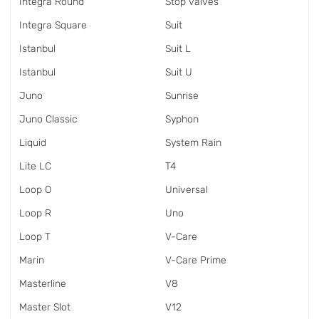
Integra Round
Stop valves
Integra Square
Suit
Istanbul
Suit L
Istanbul
Suit U
Juno
Sunrise
Juno Classic
Syphon
Liquid
System Rain
Lite LC
T4
Loop O
Universal
Loop R
Uno
Loop T
V-Care
Marin
V-Care Prime
Masterline
V8
Master Slot
V12