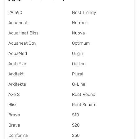
29 590
Nest Trendy
Aquaheat
Normus
AquaHeat Bliss
Nuova
Aquaheat Joy
Optimum
AquaMed
Origin
ArchiPlan
Outline
Arkitekt
Plural
Arkitekta
Q-Line
Axe S
Root Round
Bliss
Root Square
Brava
S10
Brava
S20
Conforma
S50