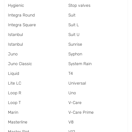
Hygienic
Stop valves
Integra Round
Suit
Integra Square
Suit L
Istanbul
Suit U
Istanbul
Sunrise
Juno
Syphon
Juno Classic
System Rain
Liquid
T4
Lite LC
Universal
Loop R
Uno
Loop T
V-Care
Marin
V-Care Prime
Masterline
V8
Master Slot
V12