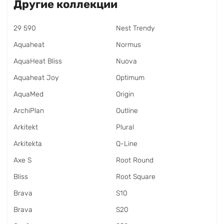
Другие коллекции
29 590
Nest Trendy
Aquaheat
Normus
AquaHeat Bliss
Nuova
Aquaheat Joy
Optimum
AquaMed
Origin
ArchiPlan
Outline
Arkitekt
Plural
Arkitekta
Q-Line
Axe S
Root Round
Bliss
Root Square
Brava
S10
Brava
S20