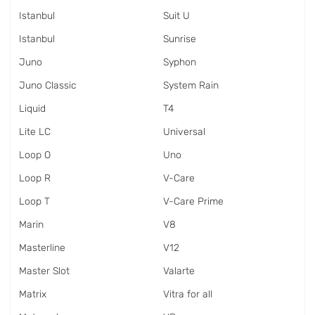
Istanbul
Suit U
Istanbul
Sunrise
Juno
Syphon
Juno Classic
System Rain
Liquid
T4
Lite LC
Universal
Loop O
Uno
Loop R
V-Care
Loop T
V-Care Prime
Marin
V8
Masterline
V12
Master Slot
Valarte
Matrix
Vitra for all