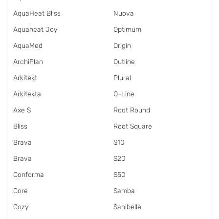
AquaHeat Bliss
Nuova
Aquaheat Joy
Optimum
AquaMed
Origin
ArchiPlan
Outline
Arkitekt
Plural
Arkitekta
Q-Line
Axe S
Root Round
Bliss
Root Square
Brava
S10
Brava
S20
Conforma
S50
Core
Samba
Cozy
Sanibelle