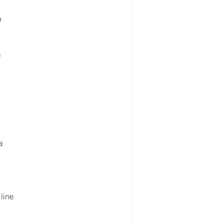
o
a
a
line