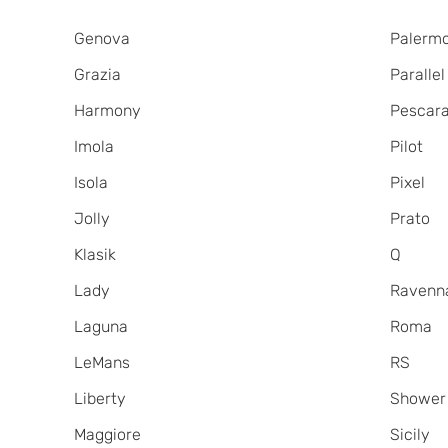
Genova
Palerm
Grazia
Parallel
Harmony
Pescar
Imola
Pilot
Isola
Pixel
Jolly
Prato
Klasik
Q
Lady
Ravenn
Laguna
Roma
LeMans
RS
Liberty
Shower 
Maggiore
Sicily