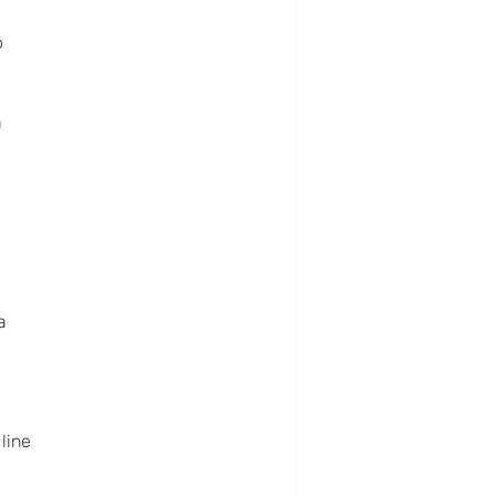
o
a
a
line