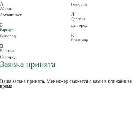
А
Гелгород
Абакан
Д
Архангельск
Дарнаул
Б
Делгород
Барнаул
Е
Белгород
Еладимир
В
Варнаул
Г
Велгород
Заявка принята
Ваша заявка принята. Менеджер свяжется с вами в ближайшее
время