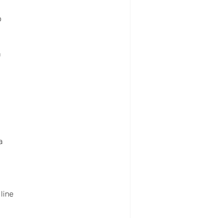
o
a
a
line