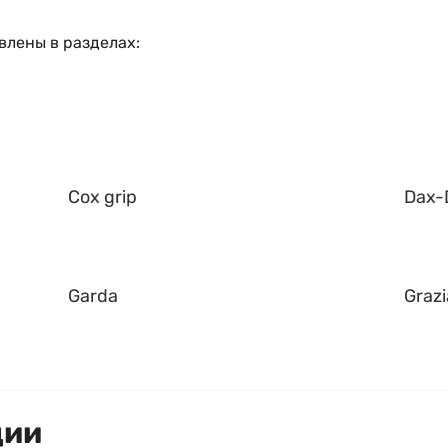
влены в разделах:
Cox grip
Dax-
Garda
Grazi
ции