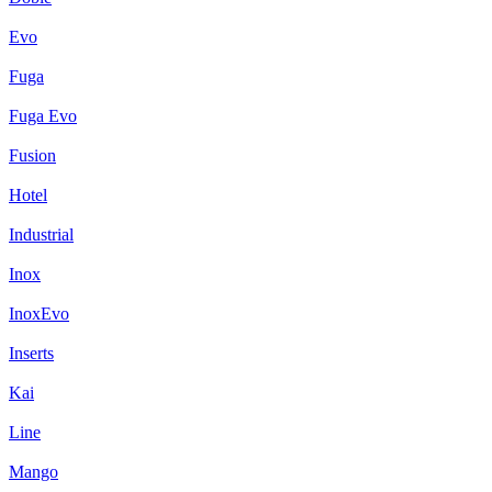
Evo
Fuga
Fuga Evo
Fusion
Hotel
Industrial
Inox
InoxEvo
Inserts
Kai
Line
Mango