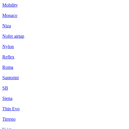
Mobility
Monaco
Niza
Nofer airtap
Nylon
Reflex
Roma
Santorini
SB
Siena
Thin Evo
Tirreno