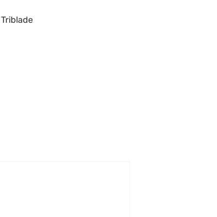
 Triblade
h