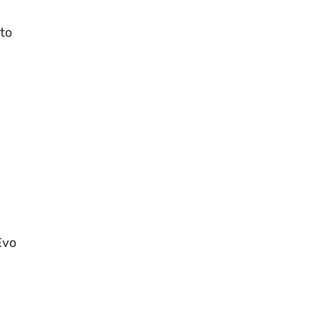
to
l
Evo