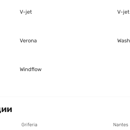
V-jet
V-jet
Verona
Was
Windflow
ции
Griferia
Nantes