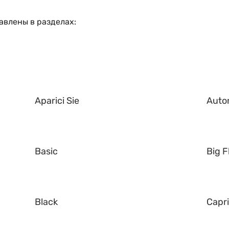
авлены в разделах:
Aparici Sie
Auto
Basic
Big F
Black
Capr