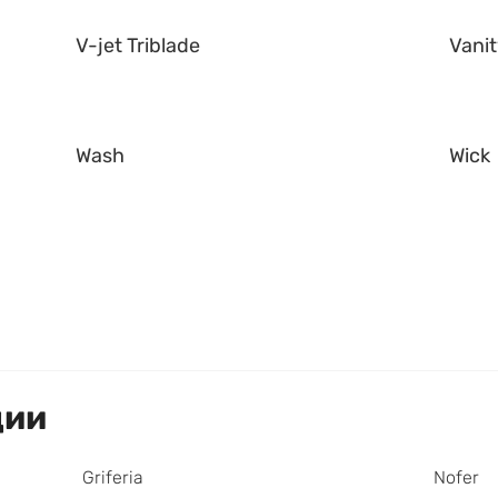
V-jet Triblade
Vani
Wash
Wick
ции
Griferia
Nofer