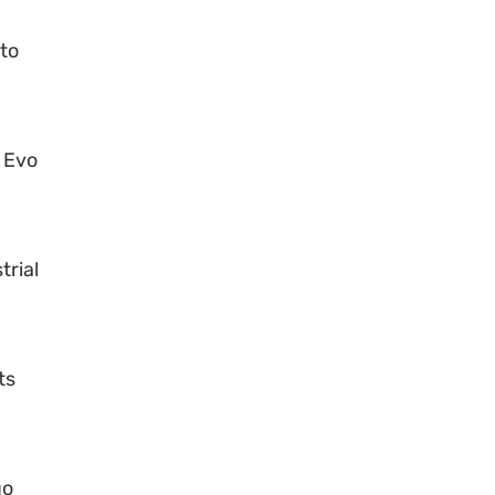
to
 Evo
trial
ts
go