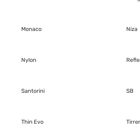
Monaco
Niza
Nylon
Refl
Santorini
SB
Thin Evo
Tirre