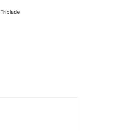
 Triblade
h