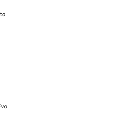
to
l
Evo