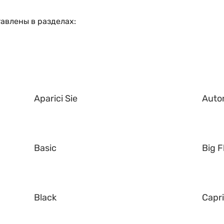
авлены в разделах:
Aparici Sie
Auto
Basic
Big F
Black
Capr