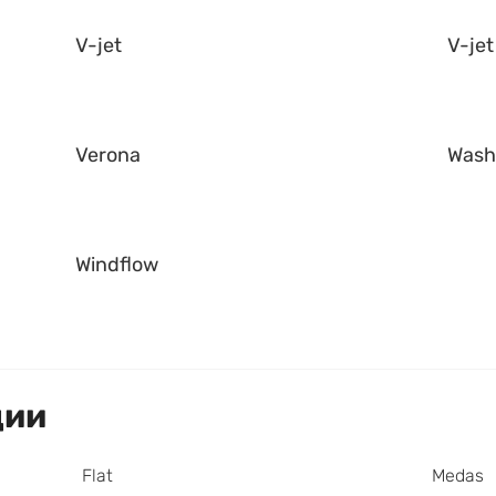
V-jet
V-jet
Verona
Was
Windflow
ции
Flat
Medas