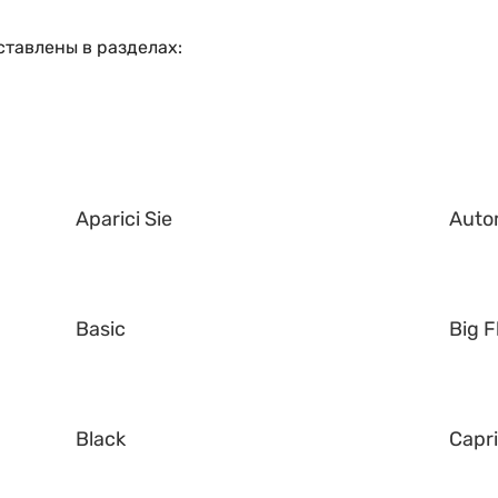
ставлены в разделах:
Aparici Sie
Auto
Basic
Big F
Black
Capr