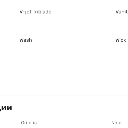
V-jet Triblade
Vani
Wash
Wick
ции
Griferia
Nofer