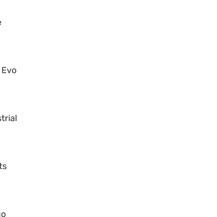
e
 Evo
trial
ts
go