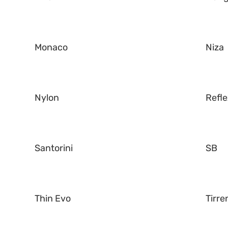
Monaco
Niza
Nylon
Refl
Santorini
SB
Thin Evo
Tirre