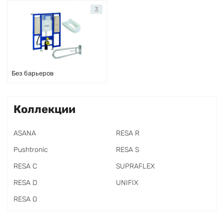
3
Без барьеров
Коллекции
ASANA
RESA R
Pushtronic
RESA S
RESA C
SUPRAFLEX
RESA D
UNIFIX
RESA O