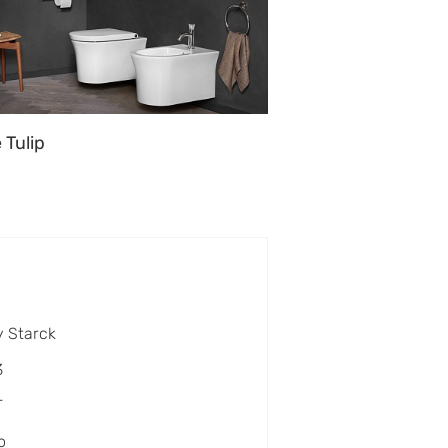
 Tulip
y Starck
3
T
o