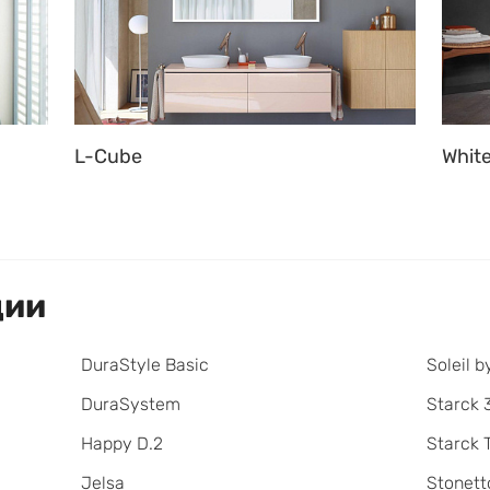
L-Cube
White
ции
DuraStyle Basic
Soleil b
DuraSystem
Starck 
Happy D.2
Starck 
Jelsa
Stonett