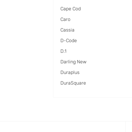
Cape Cod
Caro
Cassia
D-Code
D.1
Darling New
Duraplus
DuraSquare