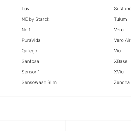
Luv
Sustan
ME by Starck
Tulum
No.1
Vero
PuraVida
Vero Air
Qatego
Viu
Santosa
XBase
Sensor 1
XViu
SensoWash Slim
Zencha