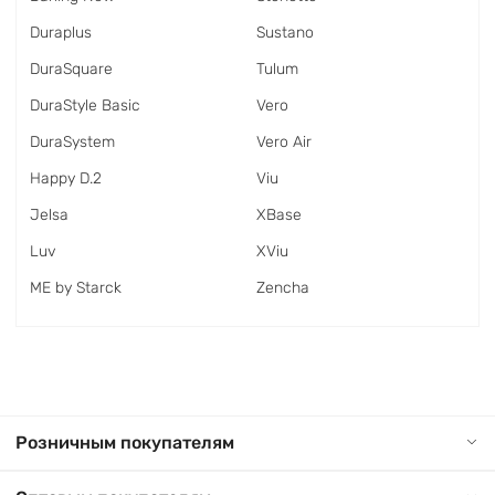
Duraplus
Sustano
DuraSquare
Tulum
DuraStyle Basic
Vero
DuraSystem
Vero Air
Happy D.2
Viu
Jelsa
XBase
Luv
XViu
ME by Starck
Zencha
Розничным покупателям