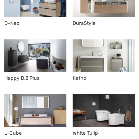
D-Neo
DuraStyle
Happy D.2 Plus
Ketho
L-Cube
White Tulip