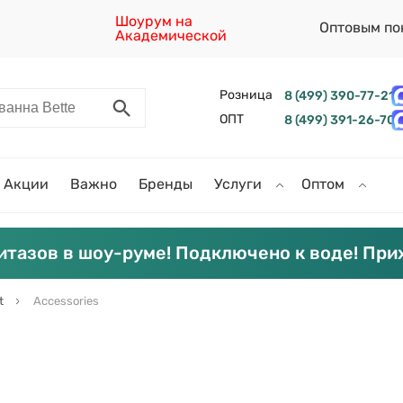
Шоурум на
Оптовым по
Академической
Розница
8 (499) 390-77-21
ОПТ
8 (499) 391-26-70
Акции
Важно
Бренды
Услуги
Оптом
итазов в шоу-руме! Подключено к воде! При
t
Accessories
s