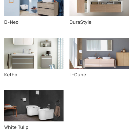
D-Neo
DuraStyle
Ketho
L-Cube
White Tulip