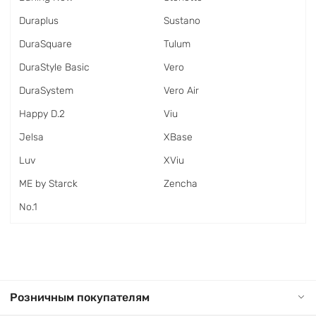
Duraplus
Sustano
DuraSquare
Tulum
DuraStyle Basic
Vero
DuraSystem
Vero Air
Happy D.2
Viu
Jelsa
XBase
Luv
XViu
ME by Starck
Zencha
No.1
Розничным покупателям