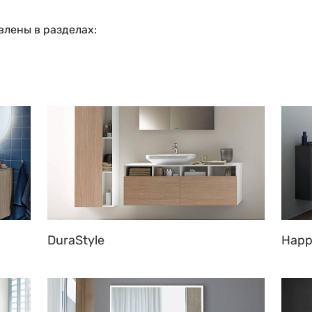
влены в разделах:
DuraStyle
Happ