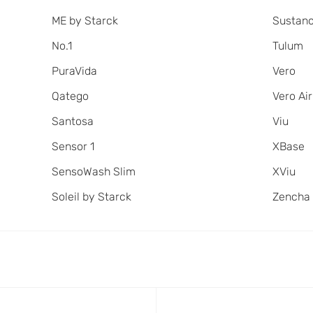
ME by Starck
Sustan
No.1
Tulum
PuraVida
Vero
Qatego
Vero Air
Santosa
Viu
Sensor 1
XBase
SensoWash Slim
XViu
Soleil by Starck
Zencha