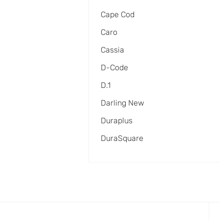
Cape Cod
Caro
Cassia
D-Code
D.1
Darling New
Duraplus
DuraSquare