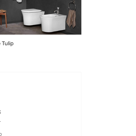
 Tulip
3
T
o