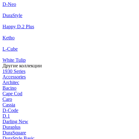
D-Neo
DuraStyle
Happy D.2 Plus
Ketho
L-Cube
White Tulip
Другие коллекции
1930 Series
Accessories
Architec
Bacino
Cape Cod
Caro
Cassia
D-Code
D.1
Darling New
Duraplus
DuraSquare
DuraStyle Basic