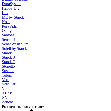
DuraSystem
Happy D.2
Luv
ME by Starck
No.1
PuraVida
Qatego
Santosa
Sensor 1
SensoWash Slim
Soleil by Starck
Starck
Starck 3
Starck T
Stonetto
Sustano
Tulum
Vero
Vero Air
Viu
XBase
XViu
Zencha
Розничным покупателям