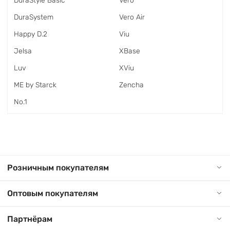
DuraStyle Basic
Vero
DuraSystem
Vero Air
Happy D.2
Viu
Jelsa
XBase
Luv
XViu
ME by Starck
Zencha
No.1
Розничным покупателям
Оптовым покупателям
Партнёрам