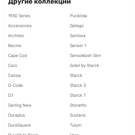
Другие коллекции
1930 Series
PuraVida
Accessories
Qatego
Architec
Santosa
Bacino
Sensor 1
Cape Cod
SensoWash Slim
Caro
Soleil by Starck
Cassia
Starck
D-Code
Starck 3
D.1
Starck T
Darling New
Stonetto
Duraplus
Sustano
DuraSquare
Tulum