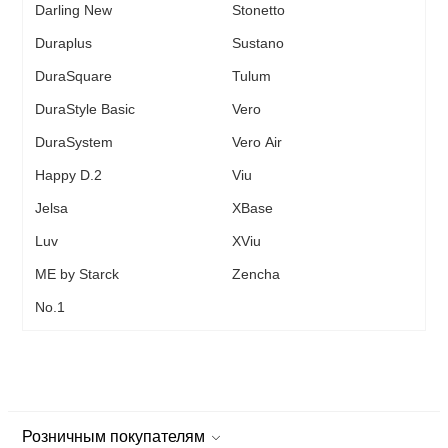
Darling New
Stonetto
Duraplus
Sustano
DuraSquare
Tulum
DuraStyle Basic
Vero
DuraSystem
Vero Air
Happy D.2
Viu
Jelsa
XBase
Luv
XViu
ME by Starck
Zencha
No.1
Розничным покупателям