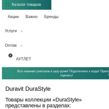
Каталог товаров
Акции
Важно
Бренды
Услуги
Оптом
АУТЛЕТ
Все новинки унитазов в шоу-руме! Подключено к воде! Прих
оценить!
Duravit DuraStyle
Товары коллекции «DuraStyle»
представлены в разделах: