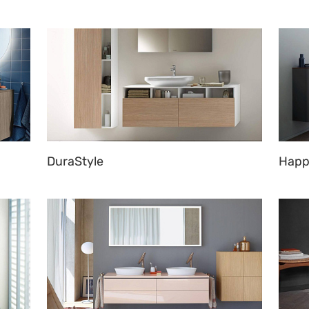
DuraStyle
Happ