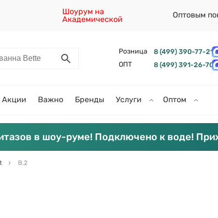
Шоурум на
Оптовым по
Академической
Розница
8 (499) 390-77-21
ОПТ
8 (499) 391-26-70
Акции
Важно
Бренды
Услуги
Оптом
итазов в шоу-руме! Подключено к воде! При
t
B.2