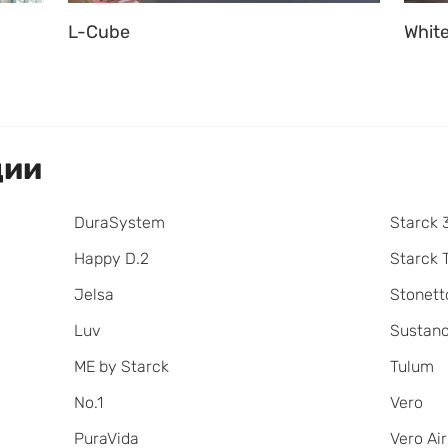
L-Cube
White
ции
DuraSystem
Starck 
Happy D.2
Starck 
Jelsa
Stonett
Luv
Sustan
ME by Starck
Tulum
No.1
Vero
PuraVida
Vero Air