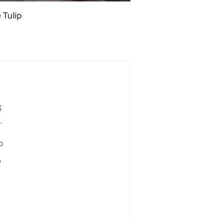
 Tulip
3
T
o
o