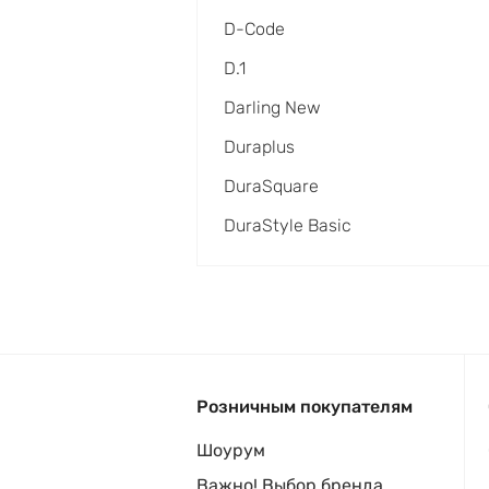
D-Code
D.1
Darling New
Duraplus
DuraSquare
DuraStyle Basic
Розничным покупателям
Шоурум
Важно! Выбор бренда