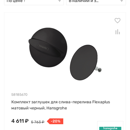
По цене ↑
В наличии и заказ свыше 15 дн
58185670
Комплект заглушек для слива-перелива Flexaplus
матовый черный, Hansgrohe
4 611 ₽
-20%
5 763 ₽