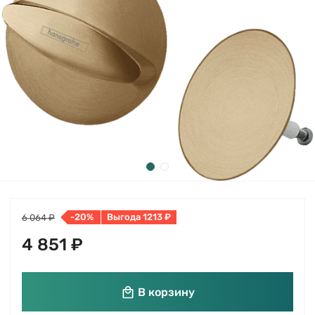
-20%
Выгода 1213 ₽
6 064 ₽
4 851 ₽
В корзину