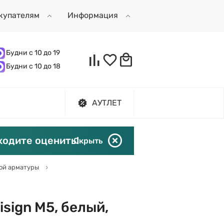
купателям
Информация
Будни с 10 до 19
Будни с 10 до 18
АУТЛЕТ
ходите оценить!
Скрыть
ой арматуры
sign M5, белый,