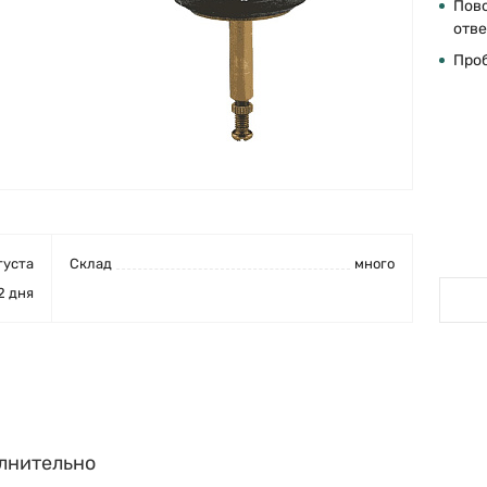
Пов
отве
Проб
густа
Cклад
много
2 дня
лнительно