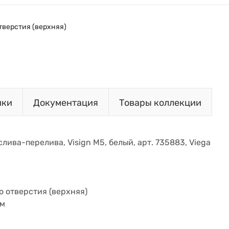
тверстия (верхняя)
ики
Документация
Товары коллекции
слива-перелива, Visign M5, белый, арт. 735883, Viega
 отверстия (верхняя)
ом