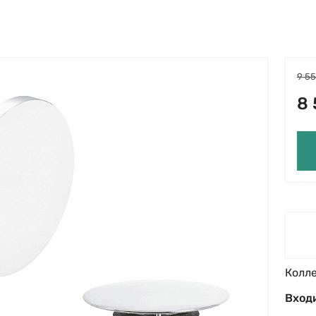
9 55
8 
Колл
Входи