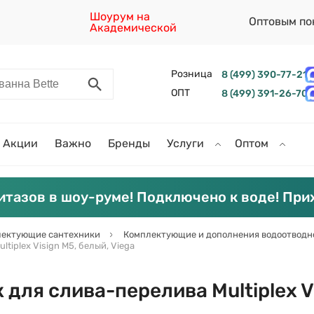
Шоурум на
Оптовым по
Академической
Розница
8 (499) 390-77-21
ОПТ
8 (499) 391-26-70
Акции
Важно
Бренды
Услуги
Оптом
итазов в шоу-руме! Подключено к воде! При
ектующие сантехники
Комплектующие и дополнения водоотводн
tiplex Visign M5, белый, Viega
для слива-перелива Multiplex Vi