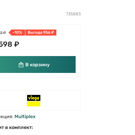
735883
-10%
Выгода 956 ₽
3 ₽
598 ₽
В корзину
екция:
Multiplex
т в комплект: