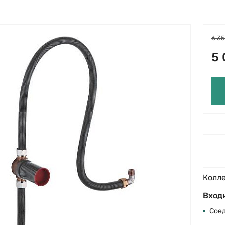
6 35
5 
Колл
Входи
Сое