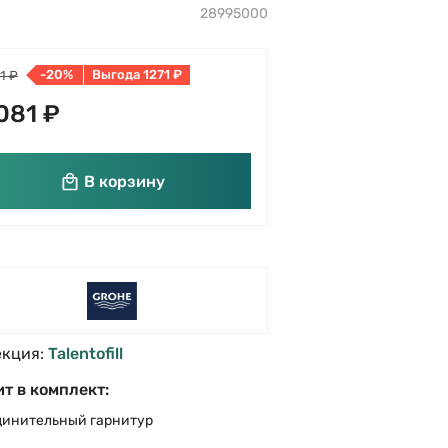
28995000
-20%
Выгода 1271 ₽
1 ₽
081 ₽
В корзину
екция:
Talentofill
т в комплект:
динительный гарнитур