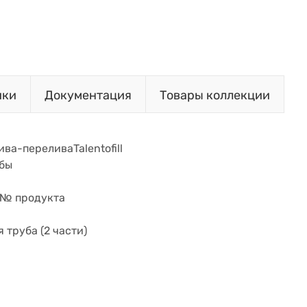
ики
Документация
Товары коллекции
ва-переливаTalentofill
убы
 № продукта
 труба (2 части)