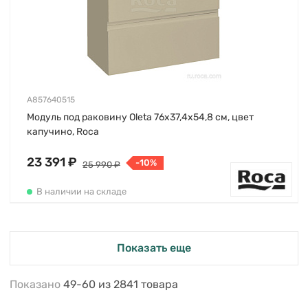
A857640515
Модуль под раковину Oleta 76х37,4х54,8 см, цвет
капучино, Roca
23 391 ₽
-10%
25 990 ₽
В наличии на складе
Показать еще
Показано
49-60
из
2841
товара