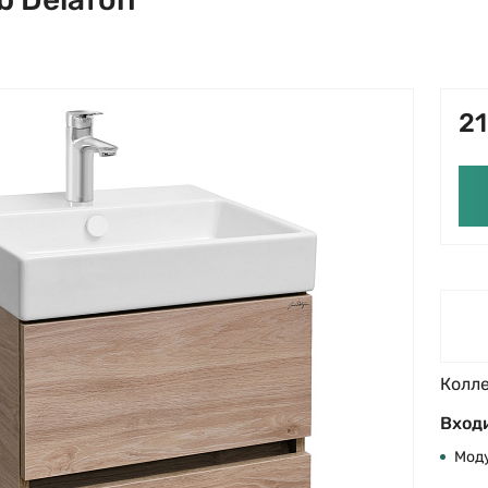
21
Колл
Входи
Моду