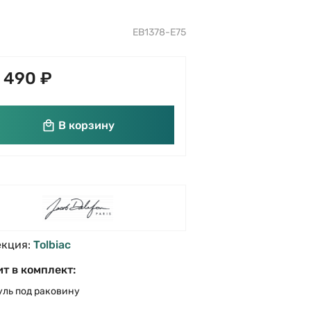
EB1378-E75
 490 ₽
В корзину
екция:
Tolbiac
т в комплект:
ль под раковину