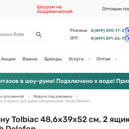
Шоурум на
Оптовым по
Академической
Розница
8 (499) 390-77-21
ОПТ
8 (499) 391-26-70
Акции
Важно
Бренды
Услуги
Оптом
итазов в шоу-руме! Подключено к воде! При
ь для ванной
Модули под раковину
м, 2 ящика, дуб давос натуральный, Jacob Delafon
у Tolbiac 48,6х39х52 см, 2 ящик
b Delafon