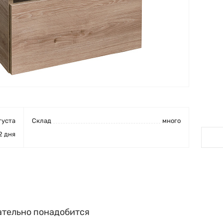
густа
Cклад
много
2 дня
ательно понадобится