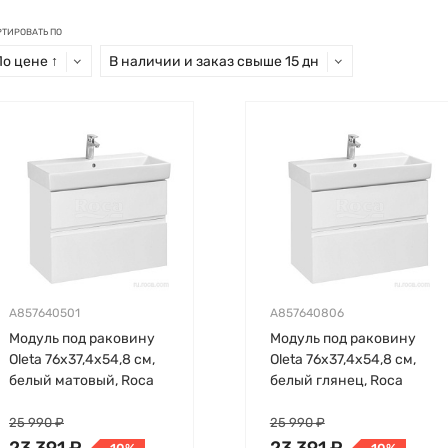
РТИРОВАТЬ ПО
По цене ↑
В наличии и заказ свыше 15 дн
A857640501
A857640806
Модуль под раковину
Модуль под раковину
Oleta 76х37,4х54,8 см,
Oleta 76х37,4х54,8 см,
белый матовый, Roca
белый глянец, Roca
25 990 ₽
25 990 ₽