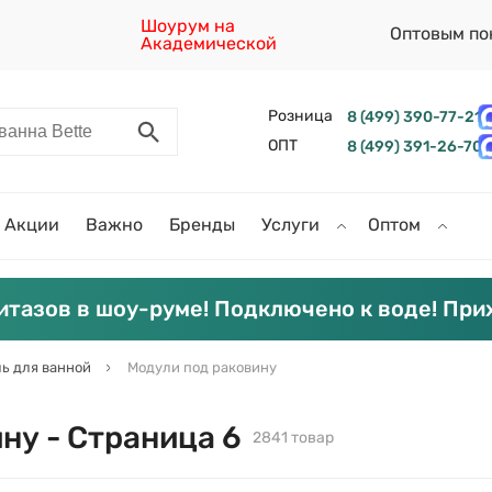
Шоурум на
Оптовым по
Академической
Розница
8 (499) 390-77-21
ОПТ
8 (499) 391-26-70
Акции
Важно
Бренды
Услуги
Оптом
итазов в шоу-руме! Подключено к воде! При
ь для ванной
Модули под раковину
ну - Страница 6
2841 товар