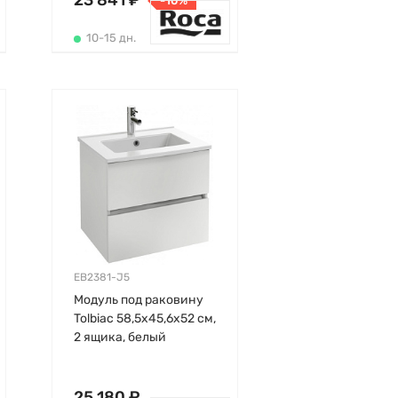
23 841 ₽
-10%
10-15 дн.
EB2381-J5
Модуль под раковину
Tolbiac 58,5х45,6х52 см,
2 ящика, белый
глянцевый, Jacob
Delafon
25 180 ₽