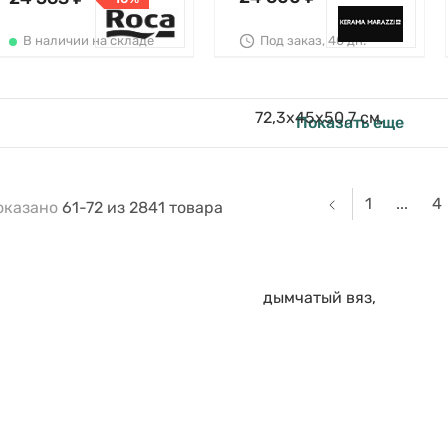
Под заказ, 40 дн.
В наличии на складе
Показать еще
1
...
4
оказано
61-72
из
2841
товара