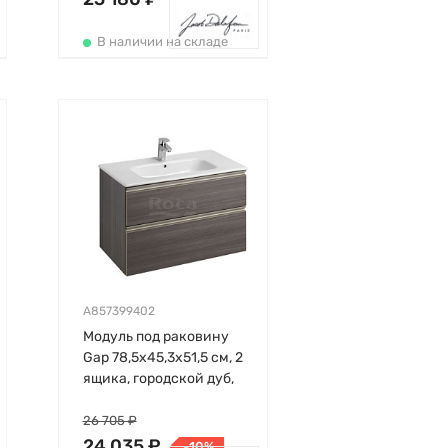
В наличии на складе
A857399402
Модуль под раковину
Gap 78,5х45,3х51,5 см, 2
ящика, городской дуб,
Roca
26 705 ₽
24 035 ₽
-10%