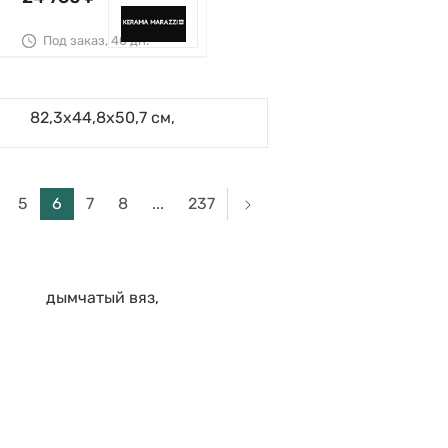
Под заказ, 40 дн.
5
6
7
8
...
237