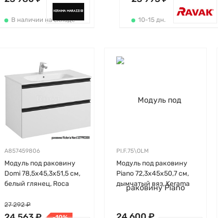
В наличии на складе
10-15 дн.
A857459806
PI.F.75\OLM
Модуль под раковину
Модуль под раковину
Domi 78,5х45,3х51,5 см,
Piano 72,3х45х50,7 см,
белый глянец, Roca
дымчатый вяз, Kerama
Marazzi
27 292 ₽
24 600 ₽
24 563 ₽
-10%