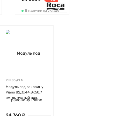
В наличии на складе
PI.F.85\OLM
Модуль под раковину
Piano 82,3х44,8х50,7
см, дымчатый вяз,
Kerama Marazzi
24 760 ₽