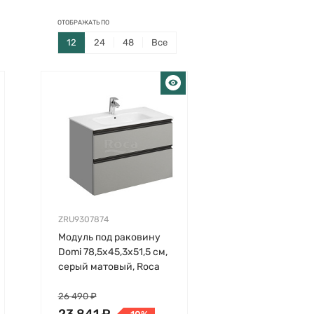
ОТОБРАЖАТЬ ПО
12
24
48
Все
ZRU9307874
Модуль под раковину
Domi 78,5х45,3х51,5 см,
серый матовый, Roca
26 490 ₽