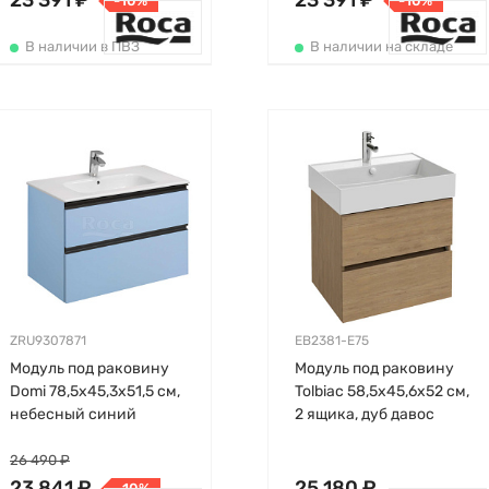
23 391 ₽
23 391 ₽
-10%
-10%
В наличии в ПВЗ
В наличии на складе
ZRU9307871
EB2381-E75
Модуль под раковину
Модуль под раковину
Domi 78,5х45,3х51,5 см,
Tolbiac 58,5х45,6х52 см,
небесный синий
2 ящика, дуб давос
матовый, Roca
натуральный, Jacob
Delafon
26 490 ₽
23 841 ₽
25 180 ₽
-10%