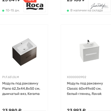
10-15 дн.
В наличии на складе
PI.F.65\OLM
X000000902
Модуль под раковину
Модуль под раковину
Piano 62,3х44,8х50 см,
Classic 60х49х60 см,
дымчатый вяз, Kerama
белый глянец, Ravak
Marazzi
23 980 ₽
23 993 ₽