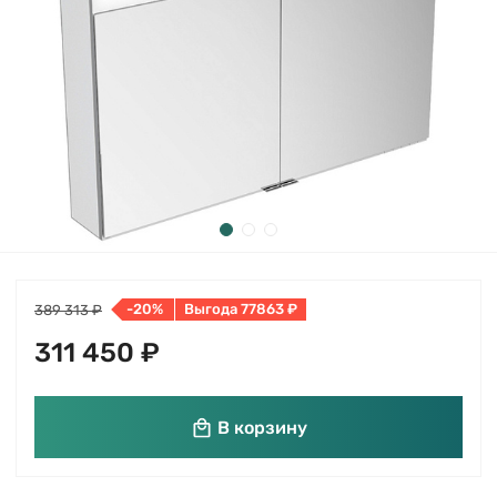
-20%
Выгода 77863 ₽
389 313 ₽
311 450 ₽
В корзину