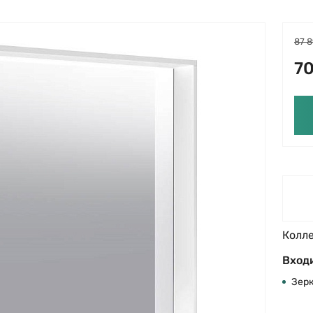
87 8
70
Колл
Входи
Зер