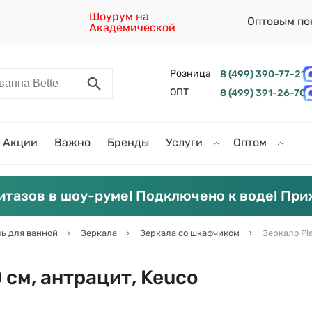
Шоурум на
Оптовым по
Академической
Розница
8 (499) 390-77-21
ОПТ
8 (499) 391-26-70
Акции
Важно
Бренды
Услуги
Оптом
итазов в шоу-руме! Подключено к воде! При
ь для ванной
Зеркала
Зеркала со шкафчиком
Зеркало Pl
 см, антрацит, Keuco