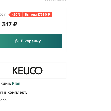
-20%
Выгода 17580 ₽
97 ₽
 317 ₽
В корзину
екция:
Plan
т в комплект:
кало