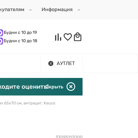
купателям
Информация
Будни с 10 до 19
Будни с 10 до 18
АУТЛЕТ
ходите оценить!
Скрыть
an 65х70 см, антрацит, Keuco
33095112000