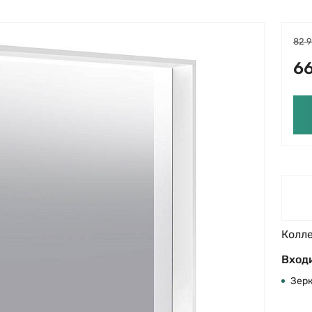
82 
66
Колл
Входи
Зер