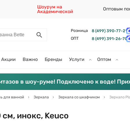
Шоурум на
Оптовым по
Академической
Розница
8 (499) 390-77-21
ОПТ
8 (499) 391-26-70
Акции
Важно
Бренды
Услуги
Оптом
итазов в шоу-руме! Подключено к воде! При
ь для ванной
Зеркала
Зеркала со шкафчиком
Зеркало Pl
 см, инокс, Keuco