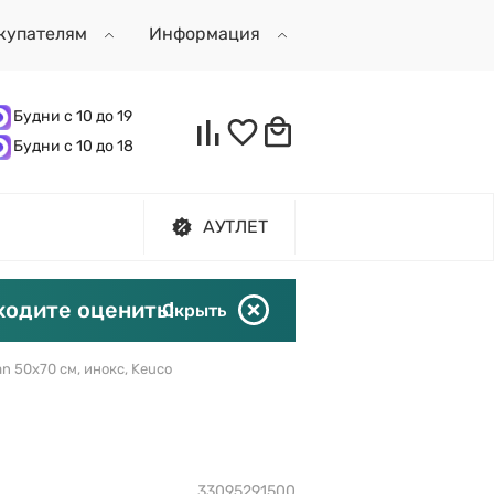
купателям
Информация
Будни с 10 до 19
Будни с 10 до 18
АУТЛЕТ
ходите оценить!
Скрыть
an 50х70 см, инокс, Keuco
33095291500