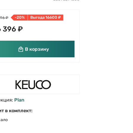
-20%
Выгода 16600 ₽
996 ₽
 396 ₽
В корзину
екция:
Plan
т в комплект:
кало