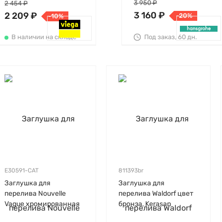
3 950 ₽
2 454 ₽
3 160 ₽
2 209 ₽
-20%
-10%
Под заказ, 60 дн.
В наличии на складе
E30591-CAT
811393br
Заглушка для
Заглушка для
перелива Nouvelle
перелива Waldorf цвет
Vague хромированная
бронза, Kerasan
матовая, Jacob Delafon