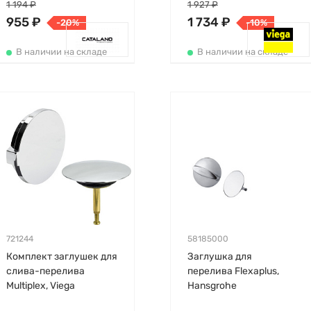
1 194 ₽
1 927 ₽
955 ₽
1 734 ₽
-20%
-10%
В наличии на складе
В наличии на складе
721244
58185000
Комплект заглушек для
Заглушка для
слива-перелива
перелива Flexaplus,
Multiplex, Viega
Hansgrohe