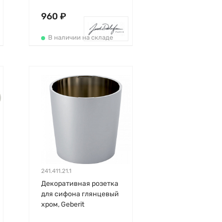
Delafon
960 ₽
В наличии на складе
241.411.21.1
Декоративная розетка
для сифона глянцевый
хром, Geberit