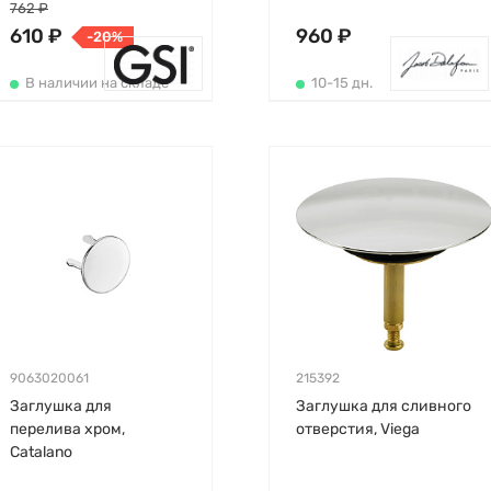
762 ₽
610 ₽
960 ₽
-20%
В наличии на складе
10-15 дн.
9063020061
215392
Заглушка для
Заглушка для сливного
перелива хром,
отверстия, Viega
Catalano