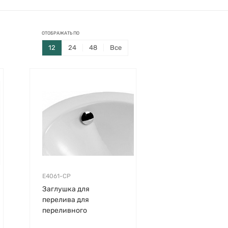
ОТОБРАЖАТЬ ПО
12
24
48
Все
E4061-CP
Заглушка для
перелива для
переливного
отверстия, Jacob