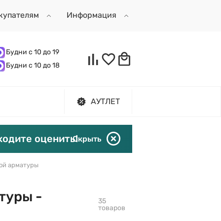
купателям
Информация
Будни с 10 до 19
Будни с 10 до 18
АУТЛЕТ
ходите оценить!
Скрыть
ой арматуры
туры -
35
товаров