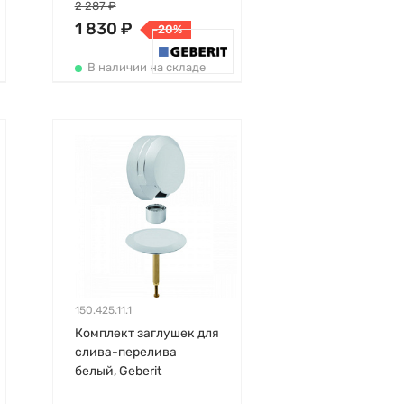
2 287 ₽
1 830 ₽
-20%
В наличии на складе
150.425.11.1
Комплект заглушек для
слива-перелива
белый, Geberit