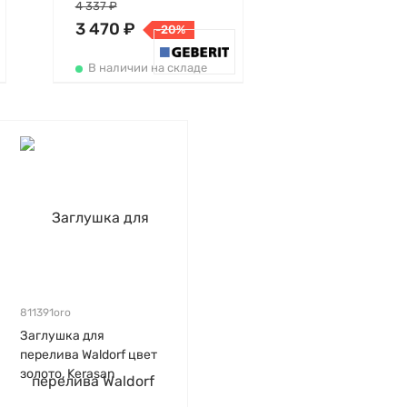
4 337 ₽
3 470 ₽
-20%
В наличии на складе
811391oro
Заглушка для
перелива Waldorf цвет
золото, Kerasan